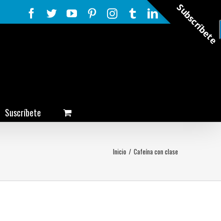
Subscríbete
Facebook
Twitter
YouTube
Pinterest
Instagram
Tumblr
LinkedIn
Rss
Suscríbete
Inicio
/
Cafeína con clase