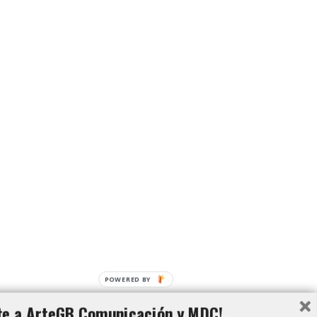
POWERED BY
te a ArteGB Comunicación y MDC!