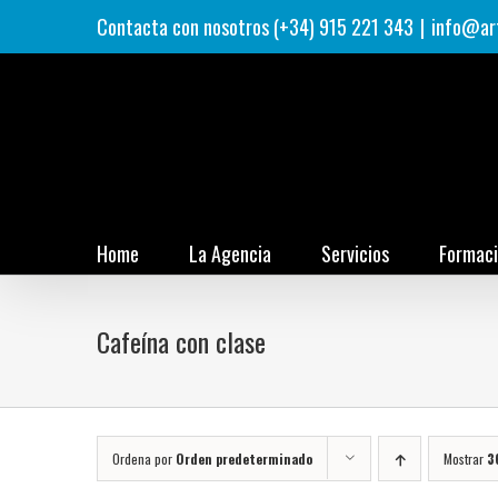
Saltar
Contacta con nosotros (+34) 915 221 343
|
info@ar
al
contenido
Home
La Agencia
Servicios
Formac
Cafeína con clase
Ordena por
Orden predeterminado
Mostrar
3