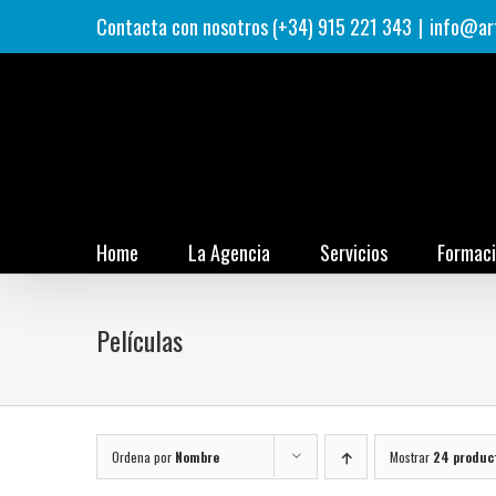
Saltar
Contacta con nosotros (+34) 915 221 343
|
info@ar
al
contenido
Home
La Agencia
Servicios
Formac
Películas
Ordena por
Nombre
Mostrar
24 produc