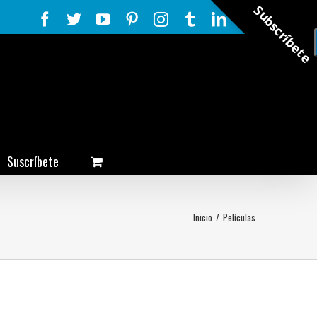
Subscríbete
Facebook
Twitter
YouTube
Pinterest
Instagram
Tumblr
LinkedIn
Rss
Suscríbete
Inicio
/
Películas