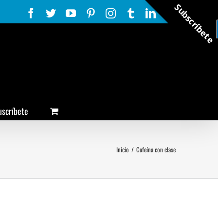
Subscríbete
Facebook
Twitter
YouTube
Pinterest
Instagram
Tumblr
LinkedIn
Rss
uscríbete
Inicio
/
Cafeína con clase