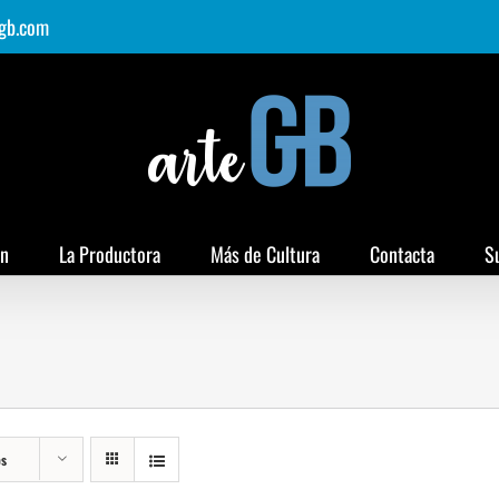
gb.com
ón
La Productora
Más de Cultura
Contacta
S
os