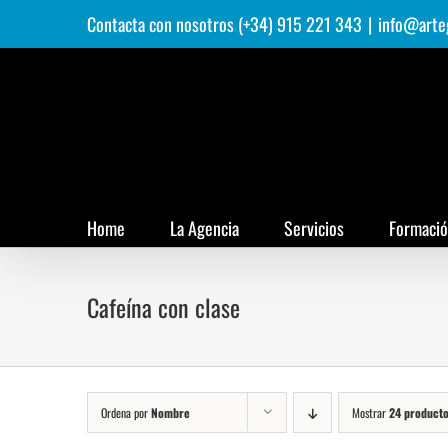
Saltar
Contacta con nosotros (+34) 915 221 343
|
info@arte
al
contenido
Home
La Agencia
Servicios
Formaci
Cafeína con clase
Ordena por
Nombre
Mostrar
24 product