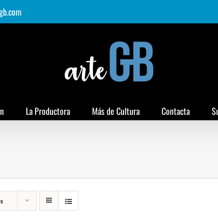
gb.com
ón
La Productora
Más de Cultura
Contacta
S
os