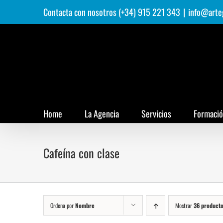
Saltar
Contacta con nosotros (+34) 915 221 343
|
info@arte
al
contenido
Home
La Agencia
Servicios
Formaci
Cafeína con clase
Ordena por
Nombre
Mostrar
36 product