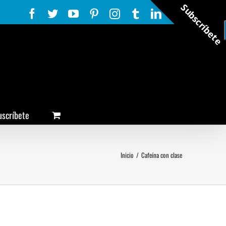
Subscríbete
Facebook
Twitter
YouTube
Pinterest
Instagram
Tumblr
LinkedIn
Rss
uscríbete
Inicio
/
Cafeína con clase