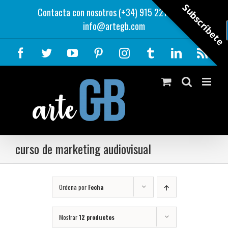
Saltar
Subscríbete
Contacta con nosotros (+34) 915 221 343
|
al
info@artegb.com
contenido
Facebook
Twitter
YouTube
Pinterest
Instagram
Tumblr
LinkedIn
Rss
curso de marketing audiovisual
Ordena por
Fecha
Mostrar
12 productos