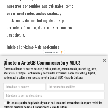
nuestros contenidos audiovisuales
; cómo
crear contenidos audiovisuales
; y
hablaremos del
marketing de cine
, para
aprender a financiar, distribuir y promocionar
una película.
Inicio el próximo 4 de noviembre
POWERED
BY
Añadir al carrito
Detalles
¡Únete a ArteGB Comunicación y MDC!
Queremos llenar tu correo de cine, teatro, música, comunicación, marketing, arte,
literatura, lifestyle... Actualidad y contenidos exclusivos sobre marketing digital,
audiovisual y cultural en nuestra revista digital MDC - Más de Cultura.
Copyright 2000 - 2016 ArteGB | Todos los derechos reservados |
Aviso legal -
Condiciones de Venta y Privacidad - Política de Cookies
| Contacto:
He leído su política de privacidad y autorizo el uso de mi correo electrónico para recibir los
info@artegb.com - 915 221 343.
boletines digitales de ArteGB Comunicación y Más de Cultura.