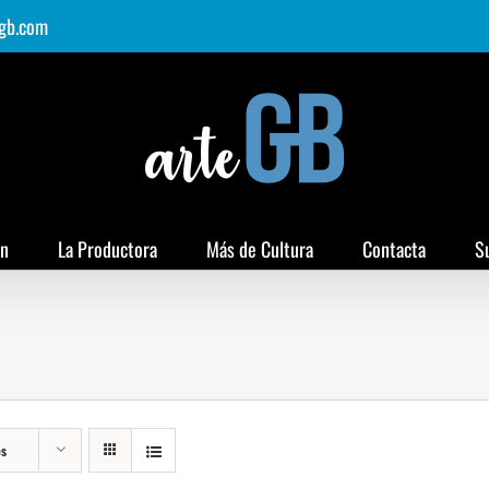
gb.com
ón
La Productora
Más de Cultura
Contacta
S
os