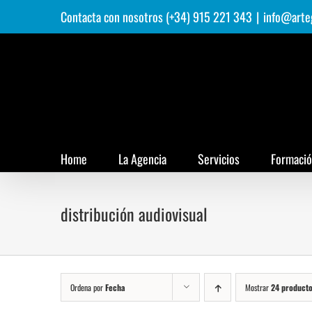
Saltar
Contacta con nosotros (+34) 915 221 343
|
info@arte
al
contenido
Home
La Agencia
Servicios
Formaci
distribución audiovisual
Ordena por
Fecha
Mostrar
24 product