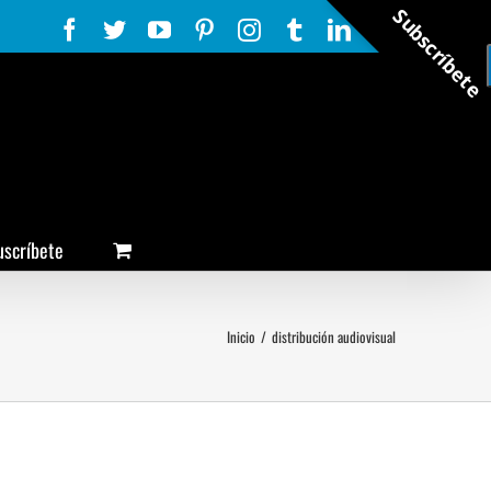
Subscríbete
Facebook
Twitter
YouTube
Pinterest
Instagram
Tumblr
LinkedIn
Rss
uscríbete
Inicio
/
distribución audiovisual