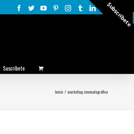
Subscríbete
Facebook
Twitter
YouTube
Pinterest
Instagram
Tumblr
LinkedIn
Rss
Suscríbete
Inicio
/
marketing cinematográfico