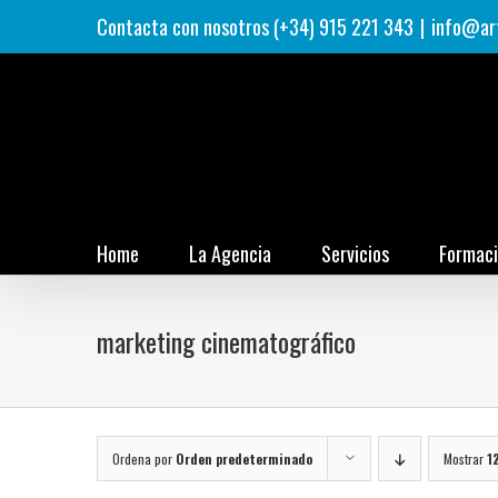
Saltar
Contacta con nosotros (+34) 915 221 343
|
info@ar
al
contenido
Home
La Agencia
Servicios
Formac
marketing cinematográfico
Ordena por
Orden predeterminado
Mostrar
1