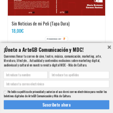
Sin Noticias de mi Peli (Tapa Dura)
18,00
€
POWERED BY
¡Únete a ArteGB Comunicación y MDC!
Detalles
Queremos llenar tu correo de cine, teatro, música, comunicación, marketing, arte,
literatura, lifestyle... Actualidad y contenidos exclusivos sobre marketing digital,
audiovisual y cultural en nuestra revista digital MDC - Más de Cultura.
Copyright 2000 - 2016 ArteGB | Todos los derechos reservados |
Aviso legal -
Condiciones de Venta y Privacidad - Política de Cookies
| Contacto:
He leído su política de privacidad y autorizo el uso de mi correo electrónico para recibir los
info@artegb.com - 915 221 343.
boletines digitales de ArteGB Comunicación y Más de Cultura.
Facebook
Twitter
YouTube
Pinterest
Instagram
Tumblr
LinkedIn
Rss
Suscríbete ahora