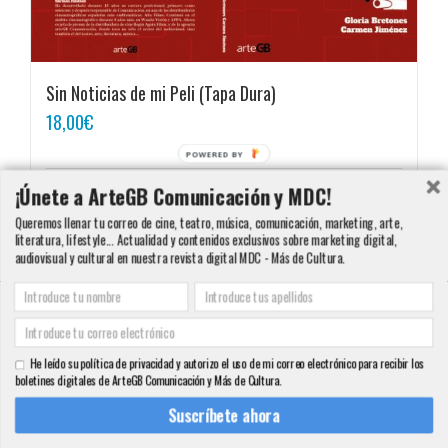
Sin Noticias de mi Peli (Tapa Dura)
18,00
€
POWERED BY
¡Únete a ArteGB Comunicación y MDC!
Detalles
Queremos llenar tu correo de cine, teatro, música, comunicación, marketing, arte,
literatura, lifestyle... Actualidad y contenidos exclusivos sobre marketing digital,
audiovisual y cultural en nuestra revista digital MDC - Más de Cultura.
Copyright 2000 - 2016 ArteGB | Todos los derechos reservados |
Aviso legal -
Condiciones de Venta y Privacidad - Política de Cookies
| Contacto:
He leído su política de privacidad y autorizo el uso de mi correo electrónico para recibir los
info@artegb.com - 915 221 343.
boletines digitales de ArteGB Comunicación y Más de Cultura.
Facebook
Twitter
YouTube
Pinterest
Instagram
Tumblr
LinkedIn
Rss
Suscríbete ahora