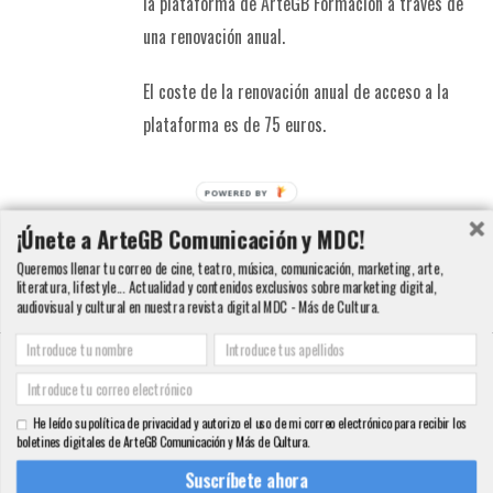
la plataforma de ArteGB Formación a través de
una renovación anual.
El coste de la renovación anual de acceso a la
plataforma es de 75 euros.
POWERED BY
Añadir al carrito
Detalles
¡Únete a ArteGB Comunicación y MDC!
Queremos llenar tu correo de cine, teatro, música, comunicación, marketing, arte,
literatura, lifestyle... Actualidad y contenidos exclusivos sobre marketing digital,
audiovisual y cultural en nuestra revista digital MDC - Más de Cultura.
Copyright 2000 - 2016 ArteGB | Todos los derechos reservados |
Aviso legal -
Condiciones de Venta y Privacidad - Política de Cookies
| Contacto:
He leído su política de privacidad y autorizo el uso de mi correo electrónico para recibir los
info@artegb.com - 915 221 343.
boletines digitales de ArteGB Comunicación y Más de Cultura.
Facebook
Twitter
YouTube
Pinterest
Instagram
Tumblr
LinkedIn
Rss
Suscríbete ahora