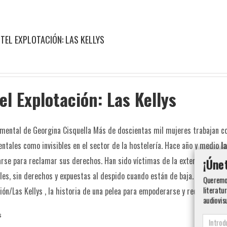
TEL EXPLOTACIÓN: LAS KELLYS
el Explotación: Las Kellys
mental de Georgina Cisquella Más de doscientas mil mujeres trabajan c
ntales como invisibles en el sector de la hostelería. Hace año y medio
l
arse para reclamar sus derechos. Han sido víctimas de la externalización
¡Úne
eles, sin derechos y expuestas al despido cuando están de baja. Las hemo
Queremos
literatur
ión/Las Kellys , la historia de una pelea para empoderarse y recuperar la
audiovis
s