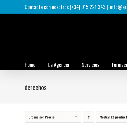
Saltar
Contacta con nosotros (+34) 915 221 343
|
info@ar
al
contenido
Home
La Agencia
Servicios
Formac
derechos
Ordena por
Precio
Mostrar
12 produc