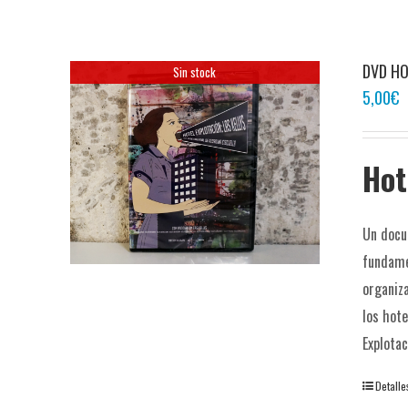
DVD HO
Sin stock
5,00
€
Hot
Un docu
fundame
organiz
los hot
Explotac
Detalle