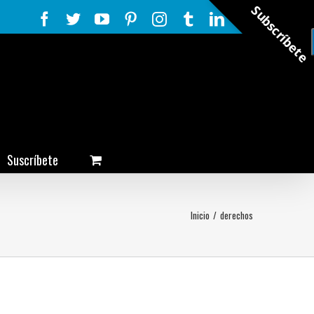
Subscríbete
Facebook
Twitter
YouTube
Pinterest
Instagram
Tumblr
LinkedIn
Rss
Suscríbete
Inicio
/
derechos