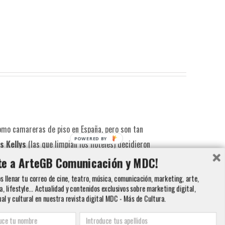
omo camareras de piso en España, pero son tan
POWERED BY
as Kellys
(las que limpian los hoteles) decidieron
 y muchas de ellas se han quedado fuera de las plantillas de
te a ArteGB Comunicación y MDC!
s seguido durante un año para contaros en Hotel
 llenar tu correo de cine, teatro, música, comunicación, marketing, arte,
a, lifestyle... Actualidad y contenidos exclusivos sobre marketing digital,
 dignidad.
ual y cultural en nuestra revista digital MDC - Más de Cultura.