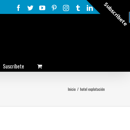
Subscríbete
Facebook
Twitter
YouTube
Pinterest
Instagram
Tumblr
LinkedIn
Rss
Suscríbete
Inicio
/
hotel explotación