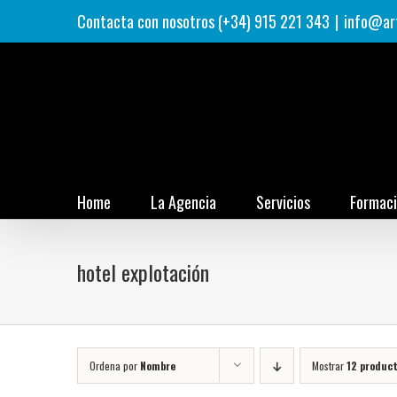
Saltar
Contacta con nosotros (+34) 915 221 343
|
info@ar
al
contenido
Home
La Agencia
Servicios
Formac
hotel explotación
Ordena por
Nombre
Mostrar
12 produc