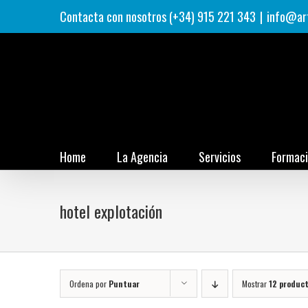
Saltar
Contacta con nosotros (+34) 915 221 343
|
info@ar
al
contenido
Home
La Agencia
Servicios
Formac
hotel explotación
Ordena por
Puntuar
Mostrar
12 produc