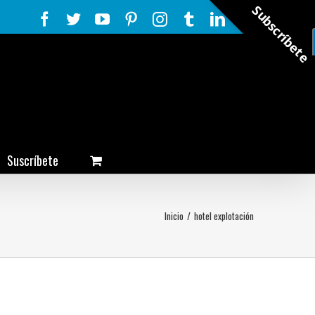
Subscríbete
Facebook
Twitter
YouTube
Pinterest
Instagram
Tumblr
LinkedIn
Rss
Suscríbete
Inicio
/
hotel explotación