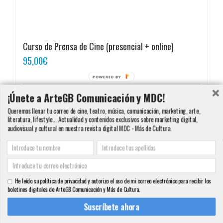
Curso de Prensa de Cine (presencial + online)
95,00
€
POWERED BY
¡Únete a ArteGB Comunicación y MDC!
Añadir al carrito
Detalles
Queremos llenar tu correo de cine, teatro, música, comunicación, marketing, arte,
literatura, lifestyle... Actualidad y contenidos exclusivos sobre marketing digital,
audiovisual y cultural en nuestra revista digital MDC - Más de Cultura.
Copyright 2000 - 2016 ArteGB | Todos los derechos reservados |
Aviso legal -
Condiciones de Venta y Privacidad - Política de Cookies
| Contacto:
He leído su política de privacidad y autorizo el uso de mi correo electrónico para recibir los
info@artegb.com - 915 221 343.
boletines digitales de ArteGB Comunicación y Más de Cultura.
Facebook
Twitter
YouTube
Pinterest
Instagram
Tumblr
LinkedIn
Rss
Suscríbete ahora