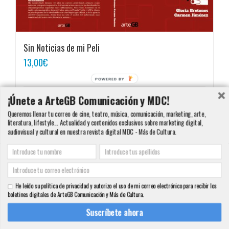
Sin Noticias de mi Peli
13,00
€
POWERED BY
¡Únete a ArteGB Comunicación y MDC!
Añadir al carrito
Detalles
Queremos llenar tu correo de cine, teatro, música, comunicación, marketing, arte,
literatura, lifestyle... Actualidad y contenidos exclusivos sobre marketing digital,
audiovisual y cultural en nuestra revista digital MDC - Más de Cultura.
Copyright 2000 - 2016 ArteGB | Todos los derechos reservados |
Aviso legal -
Condiciones de Venta y Privacidad - Política de Cookies
| Contacto:
He leído su política de privacidad y autorizo el uso de mi correo electrónico para recibir los
info@artegb.com - 915 221 343.
boletines digitales de ArteGB Comunicación y Más de Cultura.
Facebook
Twitter
YouTube
Pinterest
Instagram
Tumblr
LinkedIn
Rss
Suscríbete ahora