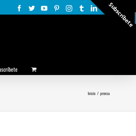
Subscríbete
Facebook
Twitter
YouTube
Pinterest
Instagram
Tumblr
LinkedIn
Rss
uscríbete
Inicio
/
prensa