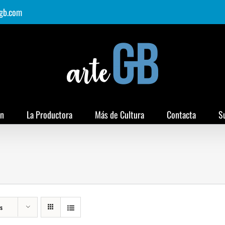
gb.com
ón
La Productora
Más de Cultura
Contacta
S
s