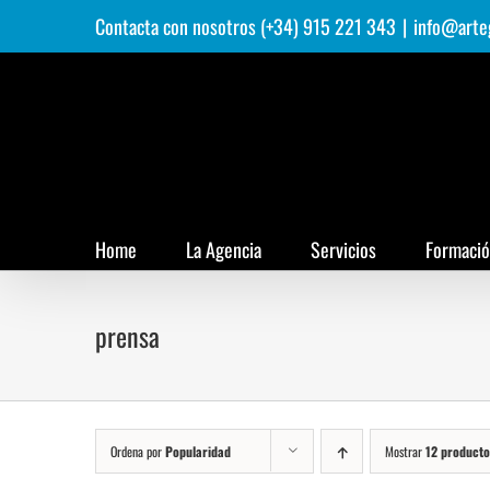
Saltar
Contacta con nosotros (+34) 915 221 343
|
info@arte
al
contenido
Home
La Agencia
Servicios
Formaci
prensa
Ordena por
Popularidad
Mostrar
12 producto