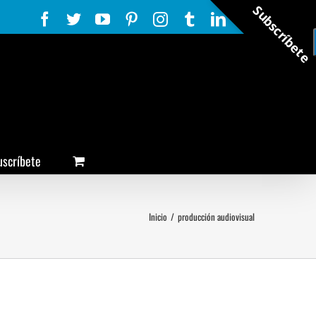
Subscríbete
Facebook
Twitter
YouTube
Pinterest
Instagram
Tumblr
LinkedIn
Rss
uscríbete
Inicio
/
producción audiovisual