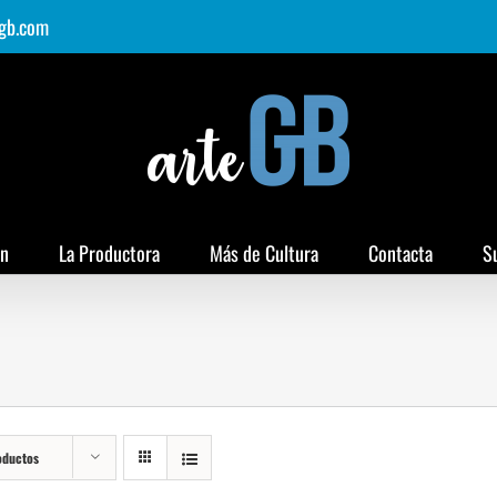
gb.com
ón
La Productora
Más de Cultura
Contacta
S
oductos