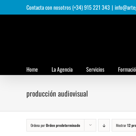
Saltar
Contacta con nosotros (+34) 915 221 343
|
info@arte
al
contenido
Home
La Agencia
Servicios
Formaci
producción audiovisual
Ordena por
Orden predeterminado
Mostrar
12 pr