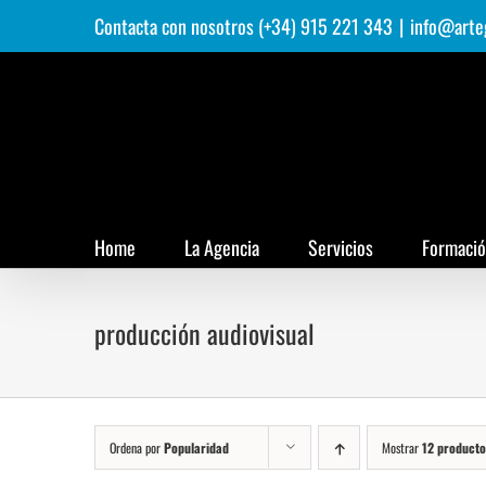
Saltar
Contacta con nosotros (+34) 915 221 343
|
info@arte
al
contenido
Home
La Agencia
Servicios
Formaci
producción audiovisual
Ordena por
Popularidad
Mostrar
12 producto