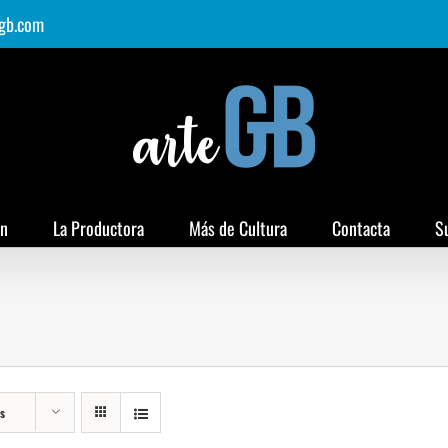
gb.com
ón
La Productora
Más de Cultura
Contacta
S
s