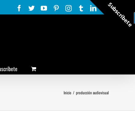
Subscríbete
Facebook
Twitter
YouTube
Pinterest
Instagram
Tumblr
LinkedIn
Rss
uscríbete
Inicio
/
producción audiovisual