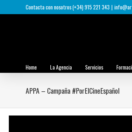
Saltar
Contacta con nosotros (+34) 915 221 343
|
info@ar
al
contenido
Home
La Agencia
Servicios
Formac
APPA – Campaña #PorElCineEspañol