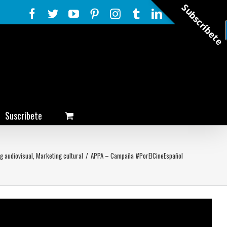
Subscríbete
Facebook
Twitter
YouTube
Pinterest
Instagram
Tumblr
LinkedIn
Rss
Suscríbete
g audiovisual
,
Marketing cultural
/
APPA – Campaña #PorElCineEspañol