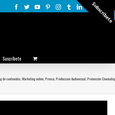
Subscríbete
Facebook
Twitter
YouTube
Pinterest
Instagram
Tumblr
LinkedIn
Rss
Suscríbete
g de contenidos
,
Marketing online
,
Prensa
,
Produccion Audiovisual
,
Promoción Cinematog