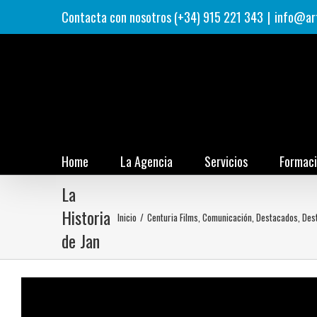
Saltar
Contacta con nosotros (+34) 915 221 343
|
info@ar
al
contenido
Home
La Agencia
Servicios
Formac
La
Historia
Inicio
/
Centuria Films
,
Comunicación
,
Destacados
,
Des
de Jan