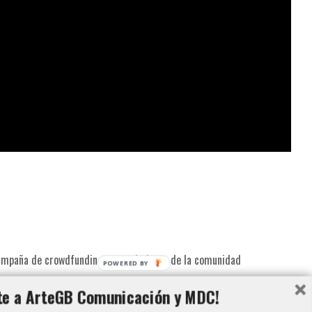
 campaña de crowdfunding, y seguimiento de la comunidad
POWERED BY
te a ArteGB Comunicación y MDC!