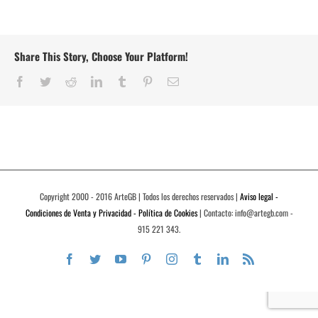
Share This Story, Choose Your Platform!
Facebook
Twitter
Reddit
LinkedIn
Tumblr
Pinterest
Correo
electrónico
Copyright 2000 - 2016 ArteGB | Todos los derechos reservados |
Aviso legal -
Condiciones de Venta y Privacidad - Política de Cookies
| Contacto: info@artegb.com -
915 221 343.
Facebook
Twitter
YouTube
Pinterest
Instagram
Tumblr
LinkedIn
Rss