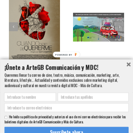
POWERED BY
Libro Infantil «Yo
soy de Colores» de
¡Únete a ArteGB Comunicación y MDC!
Olga Ibarra
Queremos llenar tu correo de cine, teatro, música, comunicación, marketing, arte,
literatura, lifestyle... Actualidad y contenidos exclusivos sobre marketing digital,
audiovisual y cultural en nuestra revista digital MDC - Más de Cultura.
Cartel de CUANDO
Copyright 2000 - 2016 ArteGB | Todos los derechos reservados |
Aviso legal -
DEJES DE QUERERME
Condiciones de Venta y Privacidad - Política de Cookies
| Contacto:
He leído su política de privacidad y autorizo el uso de mi correo electrónico para recibir los
info@artegb.com - 915 221 343.
boletines digitales de ArteGB Comunicación y Más de Cultura.
Facebook
Twitter
YouTube
Pinterest
Instagram
Tumblr
LinkedIn
Rss
Suscríbete ahora