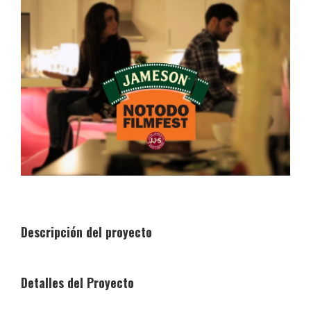
Ver
imagen
más
grande
Descripción del proyecto
Detalles del Proyecto