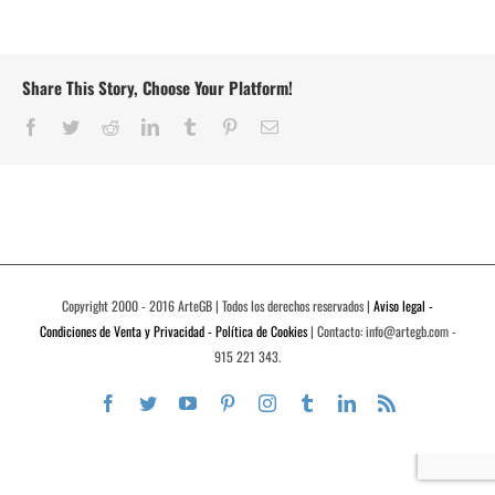
Share This Story, Choose Your Platform!
Facebook
Twitter
Reddit
LinkedIn
Tumblr
Pinterest
Correo
electrónico
Copyright 2000 - 2016 ArteGB | Todos los derechos reservados |
Aviso legal -
Condiciones de Venta y Privacidad - Política de Cookies
| Contacto: info@artegb.com -
915 221 343.
Facebook
Twitter
YouTube
Pinterest
Instagram
Tumblr
LinkedIn
Rss