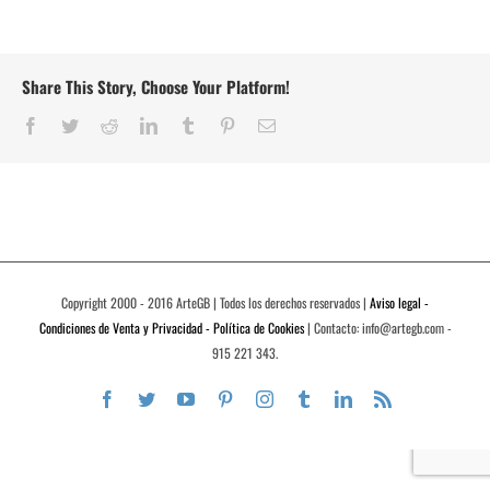
Share This Story, Choose Your Platform!
Facebook
Twitter
Reddit
LinkedIn
Tumblr
Pinterest
Correo
electrónico
Copyright 2000 - 2016 ArteGB | Todos los derechos reservados |
Aviso legal -
Condiciones de Venta y Privacidad - Política de Cookies
| Contacto: info@artegb.com -
915 221 343.
Facebook
Twitter
YouTube
Pinterest
Instagram
Tumblr
LinkedIn
Rss