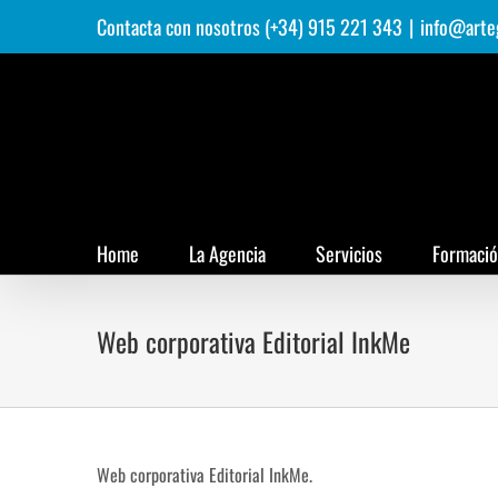
Saltar
Contacta con nosotros (+34) 915 221 343
|
info@arte
al
contenido
Home
La Agencia
Servicios
Formaci
Web corporativa Editorial InkMe
Web corporativa Editorial InkMe.