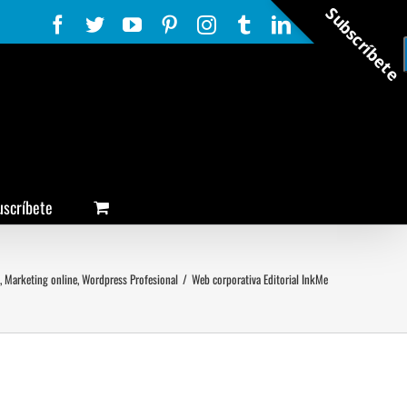
Subscríbete
Facebook
Twitter
YouTube
Pinterest
Instagram
Tumblr
LinkedIn
Rss
uscríbete
,
Marketing online
,
Wordpress Profesional
/
Web corporativa Editorial InkMe