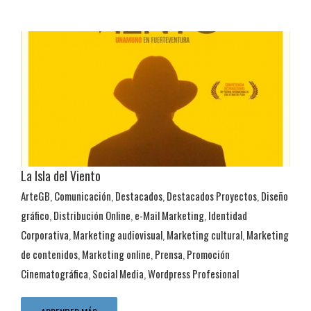
La Isla del Viento
ArteGB
,
Comunicación
,
Destacados
,
Destacados Proyectos
,
Diseño
Distribución Online
gráfico
,
Distribución Online
,
e-Mail Marketing
,
Identidad
ArteGB
Comunicación
Destacados
Destacados Proyectos
Diseño
Corporativa
,
Marketing audiovisual
,
Marketing cultural
,
Marketing
gráfico
Distribución Online
e-Mail Marketing
Identidad Corporativa
de contenidos
,
Marketing online
,
Prensa
,
Promoción
Marketing audiovisual
Marketing cultural
Marketing de contenidos
Cinematográfica
,
Social Media
,
Wordpress Profesional
Marketing online
Prensa
Promoción Cinematográfica
Social Media
Wordpress Profesional