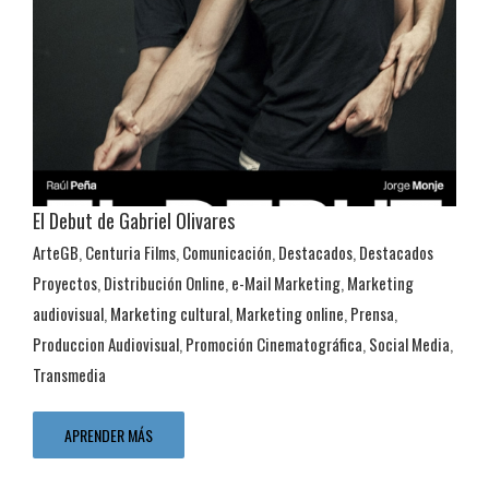
El Debut de Gabriel Olivares
ArteGB
,
Centuria Films
,
Comunicación
,
Destacados
,
Destacados
Proyectos
,
Distribución Online
,
e-Mail Marketing
,
Marketing
Distribución Online
audiovisual
,
Marketing cultural
,
Marketing online
,
Prensa
,
ArteGB
Centuria Films
Comunicación
Destacados
Destacados
Proyectos
Distribución Online
e-Mail Marketing
Marketing
Produccion Audiovisual
,
Promoción Cinematográfica
,
Social Media
,
audiovisual
Marketing cultural
Marketing online
Prensa
Produccion
Transmedia
Audiovisual
Promoción Cinematográfica
Social Media
Transmedia
APRENDER MÁS