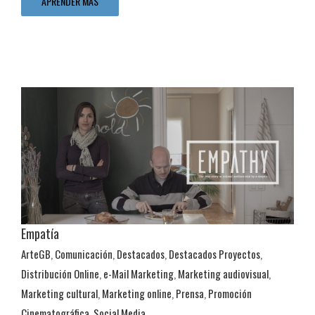
APRENDER MÁS
Empatía
ArteGB
,
Comunicación
,
Destacados
,
Destacados Proyectos
,
Distribución Online
,
e-Mail Marketing
,
Marketing audiovisual
,
Distribución Online
Marketing cultural
,
Marketing online
,
Prensa
,
Promoción
ArteGB
Comunicación
Destacados
Destacados Proyectos
Distribución Online
e-Mail Marketing
Marketing audiovisual
Cinematográfica
,
Social Media