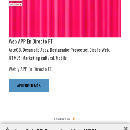
Web APP En Directo FT
ArteGB
,
Desarrollo Apps
,
Destacados Proyectos
,
Diseño Web
,
HTML5
,
Marketing cultural
,
Mobile
Mobile
Web y APP En Directo FT.
ArteGB
Desarrollo Apps
Destacados Proyectos
Diseño Web
HTML5
Marketing cultural
Mobile
APRENDER MÁS
POWERED BY