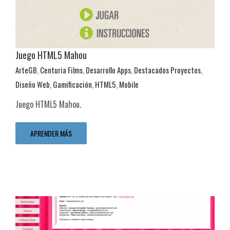
Juego HTML5 Mahou
ArteGB
,
Centuria Films
,
Desarrollo Apps
,
Destacados Proyectos
,
Diseño Web
,
Gamificación
,
HTML5
,
Mobile
Mobile
Juego HTML5 Mahou.
ArteGB
Centuria Films
Desarrollo Apps
Destacados Proyectos
Diseño Web
Gamificación
HTML5
Mobile
APRENDER MÁS