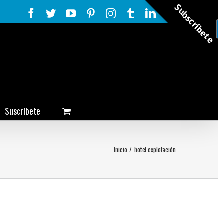
Subscríbete
Facebook
Twitter
YouTube
Pinterest
Instagram
Tumblr
LinkedIn
Rss
Suscríbete
Inicio
/
hotel explotación