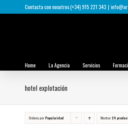
Saltar
Contacta con nosotros (+34) 915 221 343
|
info@ar
al
contenido
Home
La Agencia
Servicios
Formac
hotel explotación
Ordena por
Popularidad
Mostrar
24 produc