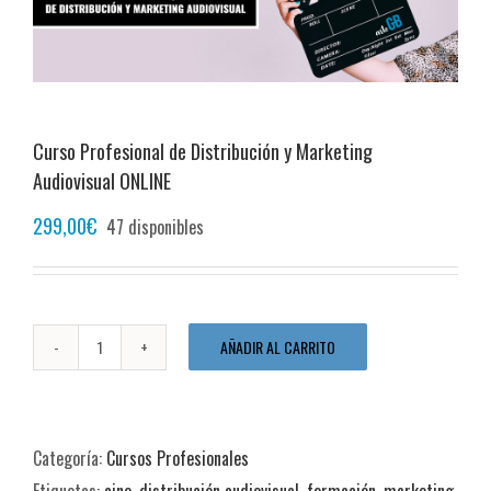
Curso Profesional de Distribución y Marketing
Audiovisual ONLINE
299,00
€
47 disponibles
AÑADIR AL CARRITO
Curso
Profesional
de
Categoría:
Cursos Profesionales
Distribución
Etiquetas:
cine
,
distribución audiovisual
,
formación
,
marketing
,