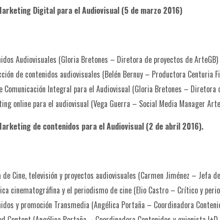
+
arketing Digital para el Audiovisual (5 de marzo 2016)
Seminario
Marketing
de
idos Audiovisuales (Gloria Bretones – Diretora de proyectos de ArteGB)
contenidos
ción de contenidos audiovisuales (Belén Bernuy – Productora Centuria F
para
e Comunicación Integral para el Audiovisual (Gloria Bretones – Diretora
el
ing online para el audiovisual (Vega Guerra – Social Media Manager Art
Audiovisual
(2
arketing de contenidos para el Audiovisual (2 de abril 2016).
de
abril
2016).
 de Cine, televisión y proyectos audiovisuales (Carmen Jiménez – Jefa d
Presencial.
tica cinematográfina y el periodismo de cine (Elio Castro – Crítico y peri
cantidad
idos y promoción Transmedia (Angélica Portaña – Coordinadora Contenid
d Content (Angélica Portaña – Coordinadora Contenidos y guionista I+D