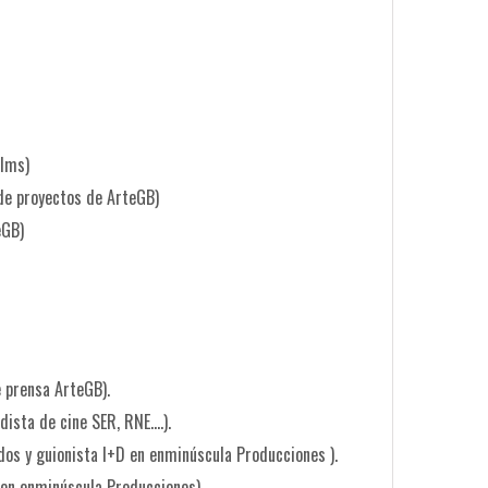
ilms)
 de proyectos de ArteGB)
eGB)
e prensa ArteGB).
odista de cine SER, RNE….).
os y guionista I+D en enminúscula Producciones ).
 en enminúscula Producciones).