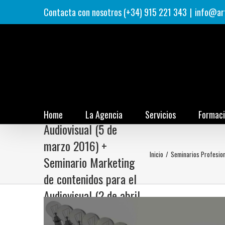
Saltar
Contacta con nosotros (+34) 915 221 343
|
info@ar
al
contenido
Seminario Marketing
Digital para el
Home
La Agencia
Servicios
Formac
Audiovisual (5 de
marzo 2016) +
Inicio
/
Seminarios Profesio
Seminario Marketing
de contenidos para el
Audiovisual (2 de abril
2016). Presencial.