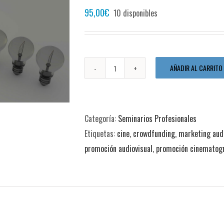
95,00
€
10 disponibles
AÑADIR AL CARRITO
Seminario
Marketing
Digital
Categoría:
Seminarios Profesionales
para
Etiquetas:
cine
,
crowdfunding
,
marketing audi
el
promoción audiovisual
,
promoción cinematogr
Audiovisual
(5
de
marzo
2016)