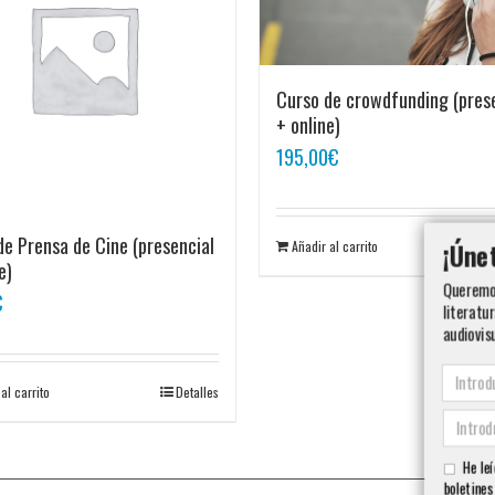
Curso de crowdfunding (pres
+ online)
195,00
€
de Prensa de Cine (presencial
Añadir al carrito
¡Úne
e)
Queremos
€
literatur
audiovis
al carrito
Detalles
He leí
boletines