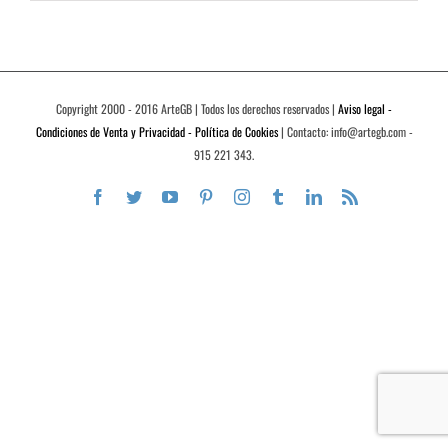
Copyright 2000 - 2016 ArteGB | Todos los derechos reservados |
Aviso legal -
Condiciones de Venta y Privacidad - Política de Cookies
| Contacto: info@artegb.com -
915 221 343.
Facebook
Twitter
YouTube
Pinterest
Instagram
Tumblr
LinkedIn
Rss