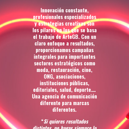
Innovación constante,
profesionales especializados
y estrategias creativas son
los pilares en los que se basa
el trabajo de ArteGB. Con un
claro enfoque a resultados,
proporcionamos campañas
integrales para importantes
sectores estratégicos como
moda, restauración, cine,
ONG, asociaciones,
instituciones públicas,
editoriales, salud, deporte….
Una agencia de comunicación
diferente para marcas
diferentes.
“
Si quieres resultados
distintos, no hagas siempre lo