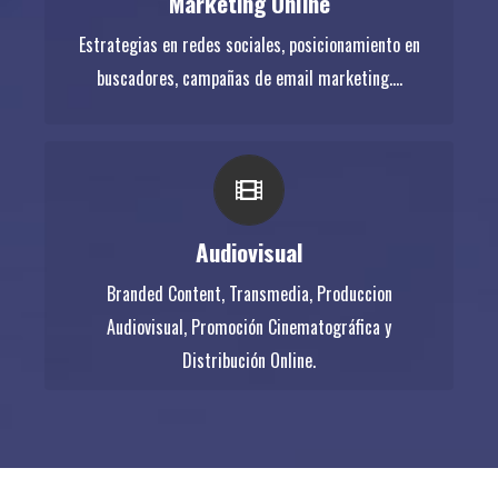
Marketing Online
buscadores, campañas de email marketing….
Estrategias en redes sociales, posicionamiento en
buscadores, campañas de email marketing....
AUDIOVISUAL
Branded Content, Transmedia, Produccion
Audiovisual
Audiovisual, Promoción Cinematográfica y
Branded Content, Transmedia, Produccion
Distribución Online.
Audiovisual, Promoción Cinematográfica y
Distribución Online.