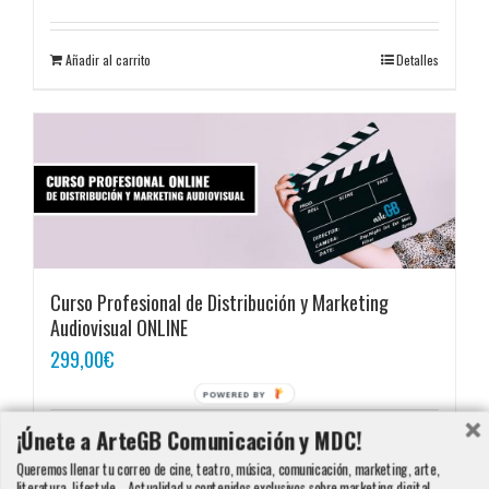
Añadir al carrito
Detalles
Curso Profesional de Distribución y Marketing
Audiovisual ONLINE
299,00
€
POWERED BY
¡Únete a ArteGB Comunicación y MDC!
Añadir al carrito
Detalles
Queremos llenar tu correo de cine, teatro, música, comunicación, marketing, arte,
literatura, lifestyle... Actualidad y contenidos exclusivos sobre marketing digital,