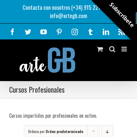
Saltar
Subscríbete
Contacta con nosotros (+34) 915 221 343
|
al
info@artegb.com
contenido
Facebook
Twitter
YouTube
Pinterest
Instagram
Tumblr
LinkedIn
Rss
Cursos Profesionales
Cursos impartidos por profesionales en activo.
Ordena por
Orden predeterminado