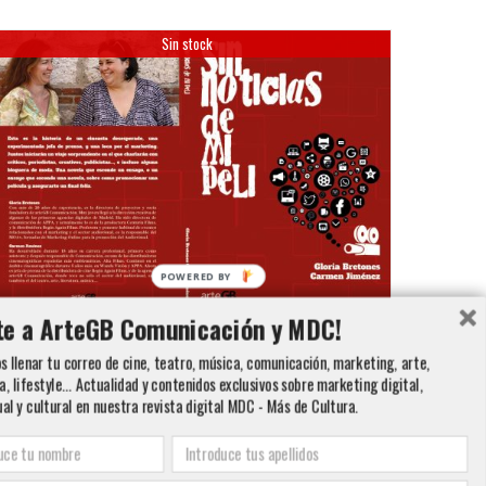
Sin stock
POWERED BY
te a ArteGB Comunicación y MDC!
Sin Noticias de mi Peli (Tapa Dura)
 llenar tu correo de cine, teatro, música, comunicación, marketing, arte,
18,00
€
a, lifestyle... Actualidad y contenidos exclusivos sobre marketing digital,
ual y cultural en nuestra revista digital MDC - Más de Cultura.
Detalles