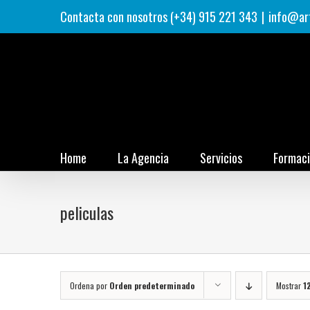
Saltar
Contacta con nosotros (+34) 915 221 343
|
info@ar
al
contenido
Home
La Agencia
Servicios
Formac
peliculas
Ordena por
Orden predeterminado
Mostrar
1