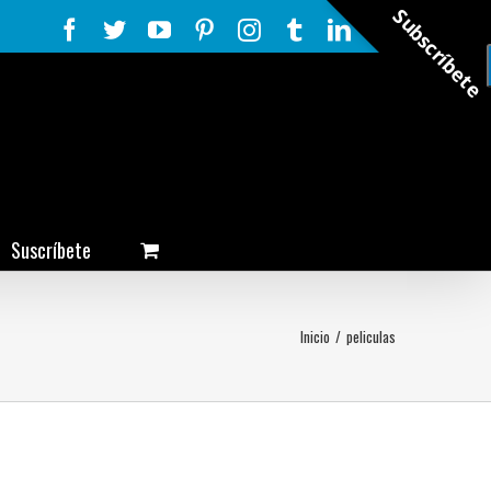
Subscríbete
Facebook
Twitter
YouTube
Pinterest
Instagram
Tumblr
LinkedIn
Rss
Suscríbete
Inicio
/
peliculas