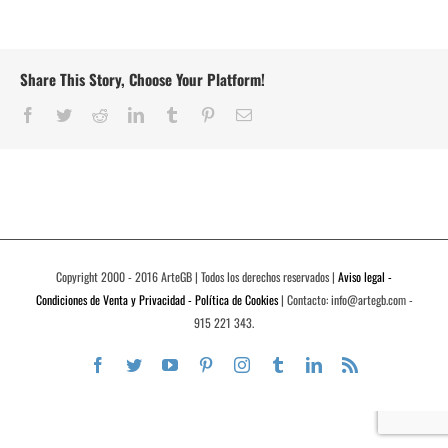
Share This Story, Choose Your Platform!
Facebook
Twitter
Reddit
LinkedIn
Tumblr
Pinterest
Correo
electrónico
Copyright 2000 - 2016 ArteGB | Todos los derechos reservados |
Aviso legal -
Condiciones de Venta y Privacidad - Política de Cookies
| Contacto: info@artegb.com -
915 221 343.
Facebook
Twitter
YouTube
Pinterest
Instagram
Tumblr
LinkedIn
Rss