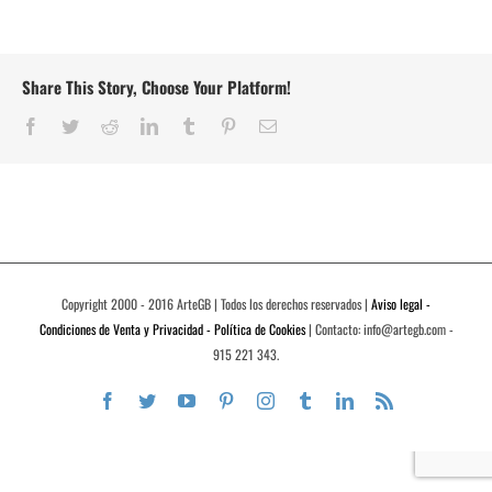
Share This Story, Choose Your Platform!
Facebook
Twitter
Reddit
LinkedIn
Tumblr
Pinterest
Correo
electrónico
Copyright 2000 - 2016 ArteGB | Todos los derechos reservados |
Aviso legal -
Condiciones de Venta y Privacidad - Política de Cookies
| Contacto: info@artegb.com -
915 221 343.
Facebook
Twitter
YouTube
Pinterest
Instagram
Tumblr
LinkedIn
Rss