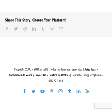
Share This Story, Choose Your Platform!
Facebook
Twitter
Reddit
LinkedIn
Tumblr
Pinterest
Correo
electrónico
Copyright 2000 - 2016 ArteGB | Todos los derechos reservados |
Aviso legal -
Condiciones de Venta y Privacidad - Política de Cookies
| Contacto: info@artegb.com -
915 221 343.
Facebook
Twitter
YouTube
Pinterest
Instagram
Tumblr
LinkedIn
Rss