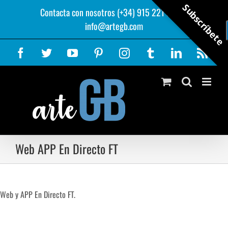
Saltar
Subscríbete
Contacta con nosotros (+34) 915 221 343
|
al
info@artegb.com
contenido
Facebook
Twitter
YouTube
Pinterest
Instagram
Tumblr
LinkedIn
Rss
Web APP En Directo FT
Web y APP En Directo FT.