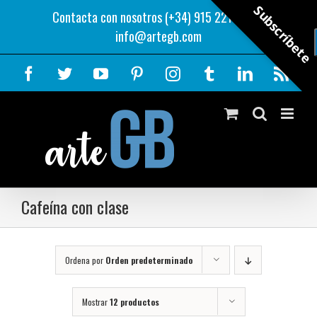
Saltar
Subscríbete
Contacta con nosotros (+34) 915 221 343
|
al
info@artegb.com
contenido
Facebook
Twitter
YouTube
Pinterest
Instagram
Tumblr
LinkedIn
Rss
Cafeína con clase
Ordena por
Orden predeterminado
Mostrar
12 productos