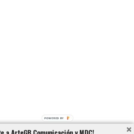
POWERED BY
te a ArteGB Comunicación y MDC!