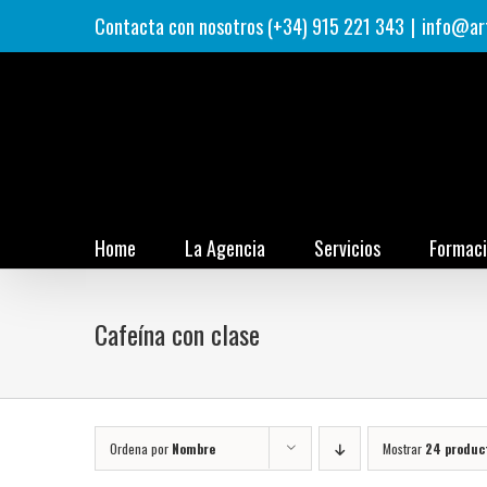
Saltar
Contacta con nosotros (+34) 915 221 343
|
info@ar
al
contenido
Home
La Agencia
Servicios
Formac
Cafeína con clase
Ordena por
Nombre
Mostrar
24 produc