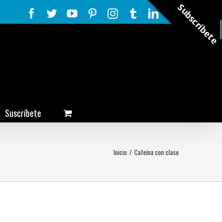
Subscríbete
Facebook
Twitter
YouTube
Pinterest
Instagram
Tumblr
LinkedIn
Rss
Suscríbete
Inicio
/
Cafeína con clase