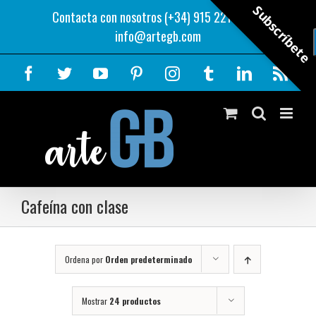
Saltar
Subscríbete
Contacta con nosotros (+34) 915 221 343
|
al
info@artegb.com
contenido
Facebook
Twitter
YouTube
Pinterest
Instagram
Tumblr
LinkedIn
Rss
Cafeína con clase
Ordena por
Orden predeterminado
Mostrar
24 productos