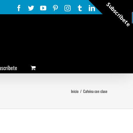
Subscríbete
Facebook
Twitter
YouTube
Pinterest
Instagram
Tumblr
LinkedIn
Rss
uscríbete
Inicio
/
Cafeína con clase