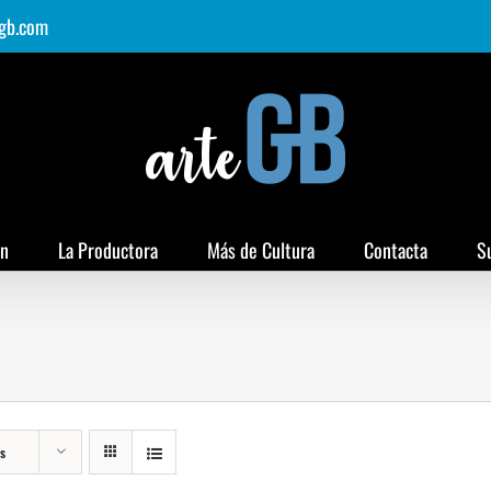
gb.com
ón
La Productora
Más de Cultura
Contacta
S
s