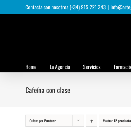
Saltar
Contacta con nosotros (+34) 915 221 343
|
info@arte
al
contenido
Home
La Agencia
Servicios
Formaci
Cafeína con clase
Ordena por
Puntuar
Mostrar
12 producto