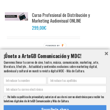
Curso Profesional de Distribución y
Marketing Audiovisual ONLINE
299,00
€
POWERED BY
Añadir al carrito
Detalles
¡Únete a ArteGB Comunicación y MDC!
Queremos llenar tu correo de cine, teatro, música, comunicación, marketing, arte,
literatura, lifestyle... Actualidad y contenidos exclusivos sobre marketing digital,
audiovisual y cultural en nuestra revista digital MDC - Más de Cultura.
Copyright 2000 - 2016 ArteGB | Todos los derechos reservados |
Aviso legal -
Condiciones de Venta y Privacidad - Política de Cookies
| Contacto:
He leído su política de privacidad y autorizo el uso de mi correo electrónico para recibir los
info@artegb.com - 915 221 343.
boletines digitales de ArteGB Comunicación y Más de Cultura.
Facebook
Twitter
YouTube
Pinterest
Instagram
Tumblr
LinkedIn
Rss
Suscríbete ahora