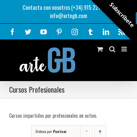
Saltar
Subscríbete
Contacta con nosotros (+34) 915 221 343
|
al
info@artegb.com
contenido
Facebook
Twitter
YouTube
Pinterest
Instagram
Tumblr
LinkedIn
Rss
Cursos Profesionales
Cursos impartidos por profesionales en activo.
Ordena por
Puntuar