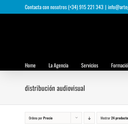
Saltar
Contacta con nosotros (+34) 915 221 343
|
info@arte
al
contenido
Home
La Agencia
Servicios
Formaci
distribución audiovisual
Ordena por
Precio
Mostrar
24 product