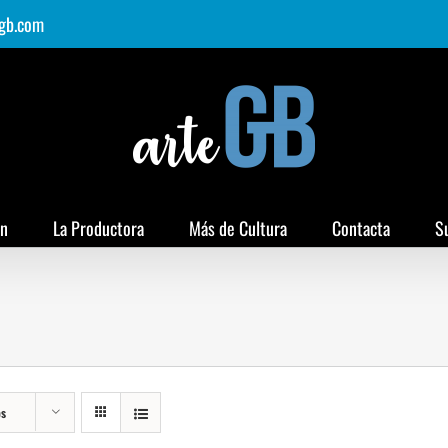
gb.com
ón
La Productora
Más de Cultura
Contacta
S
os