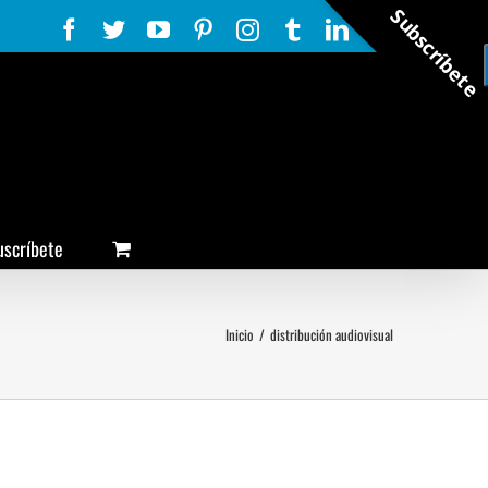
Subscríbete
Facebook
Twitter
YouTube
Pinterest
Instagram
Tumblr
LinkedIn
Rss
uscríbete
Inicio
/
distribución audiovisual