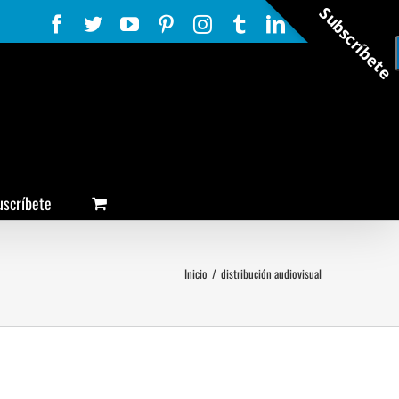
Subscríbete
Facebook
Twitter
YouTube
Pinterest
Instagram
Tumblr
LinkedIn
Rss
uscríbete
Inicio
/
distribución audiovisual