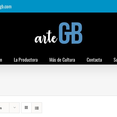
gb.com
ón
La Productora
Más de Cultura
Contacta
S
os