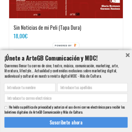
Sin Noticias de mi Peli (Tapa Dura)
18,00
€
POWERED BY
¡Únete a ArteGB Comunicación y MDC!
Detalles
Queremos llenar tu correo de cine, teatro, música, comunicación, marketing, arte,
literatura, lifestyle... Actualidad y contenidos exclusivos sobre marketing digital,
audiovisual y cultural en nuestra revista digital MDC - Más de Cultura.
Copyright 2000 - 2016 ArteGB | Todos los derechos reservados |
Aviso legal -
Condiciones de Venta y Privacidad - Política de Cookies
| Contacto:
He leído su política de privacidad y autorizo el uso de mi correo electrónico para recibir los
info@artegb.com - 915 221 343.
boletines digitales de ArteGB Comunicación y Más de Cultura.
Facebook
Twitter
YouTube
Pinterest
Instagram
Tumblr
LinkedIn
Rss
Suscríbete ahora