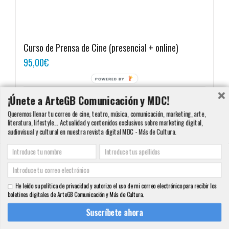
Curso de Prensa de Cine (presencial + online)
95,00
€
POWERED BY
¡Únete a ArteGB Comunicación y MDC!
Añadir al carrito
Detalles
Queremos llenar tu correo de cine, teatro, música, comunicación, marketing, arte,
literatura, lifestyle... Actualidad y contenidos exclusivos sobre marketing digital,
audiovisual y cultural en nuestra revista digital MDC - Más de Cultura.
Copyright 2000 - 2016 ArteGB | Todos los derechos reservados |
Aviso legal -
Condiciones de Venta y Privacidad - Política de Cookies
| Contacto:
He leído su política de privacidad y autorizo el uso de mi correo electrónico para recibir los
info@artegb.com - 915 221 343.
boletines digitales de ArteGB Comunicación y Más de Cultura.
Facebook
Twitter
YouTube
Pinterest
Instagram
Tumblr
LinkedIn
Rss
Suscríbete ahora