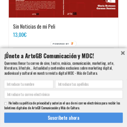
Sin Noticias de mi Peli
13,00
€
POWERED BY
¡Únete a ArteGB Comunicación y MDC!
Añadir al carrito
Detalles
Queremos llenar tu correo de cine, teatro, música, comunicación, marketing, arte,
literatura, lifestyle... Actualidad y contenidos exclusivos sobre marketing digital,
audiovisual y cultural en nuestra revista digital MDC - Más de Cultura.
Copyright 2000 - 2016 ArteGB | Todos los derechos reservados |
Aviso legal -
Condiciones de Venta y Privacidad - Política de Cookies
| Contacto:
He leído su política de privacidad y autorizo el uso de mi correo electrónico para recibir los
info@artegb.com - 915 221 343.
boletines digitales de ArteGB Comunicación y Más de Cultura.
Facebook
Twitter
YouTube
Pinterest
Instagram
Tumblr
LinkedIn
Rss
Suscríbete ahora