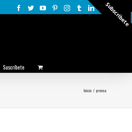
Subscríbete
Facebook
Twitter
YouTube
Pinterest
Instagram
Tumblr
LinkedIn
Rss
Suscríbete
Inicio
/
prensa