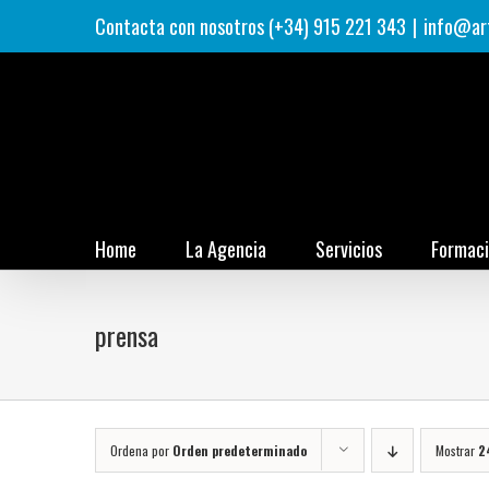
Saltar
Contacta con nosotros (+34) 915 221 343
|
info@ar
al
contenido
Home
La Agencia
Servicios
Formac
prensa
Ordena por
Orden predeterminado
Mostrar
2