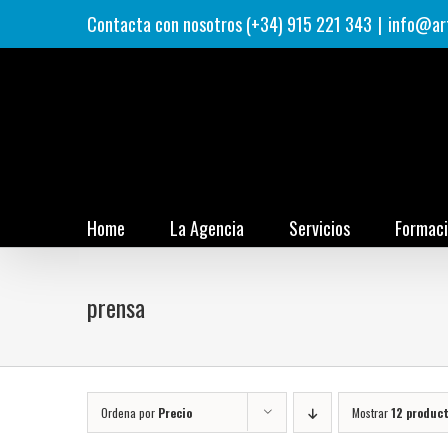
Saltar
Contacta con nosotros (+34) 915 221 343
|
info@ar
al
contenido
Home
La Agencia
Servicios
Formac
prensa
Ordena por
Precio
Mostrar
12 produc