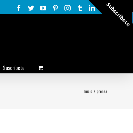
Subscríbete
Facebook
Twitter
YouTube
Pinterest
Instagram
Tumblr
LinkedIn
Rss
Suscríbete
Inicio
/
prensa